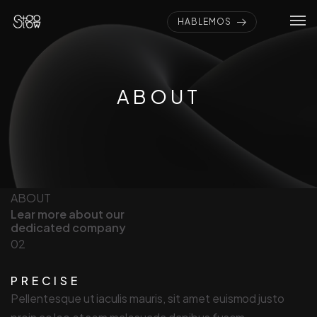
HABLEMOS
ABOUT
ABOUT
Lear more about our
dedicated company
02
PRECISE
Pellentesque ut iaculis mauris, sit amet euismod justo