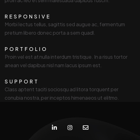
proin ac leo et sem malesuada dapibus fuscm.
RESPONSIVE
Morbi lectus tellus, sagittis sed augue ac, fermentum
pretium libero donec porta a sem quadl.
PORTFOLIO
Proin vel est at nulla interdum tristique. In a risus tortor
anean vel dapibus nisl nam lacus ipsum est.
SUPPORT
Class aptent taciti sociosqu ad litora torquent per
conubia nostra, per inceptos himenaeos ut elitmo.