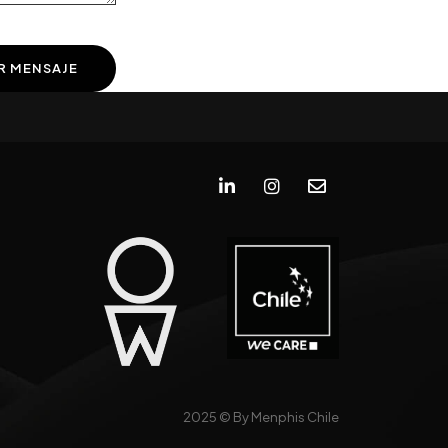
2025 ©
By Menphis Chile