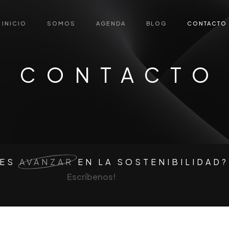
INICIO
SOMOS
AGENDA
BLOG
CONTACTO
CONTACTO
RES
AVANZAR
EN LA SOSTENIBILIDAD?
E
s
c
r
í
b
e
n
o
s
!