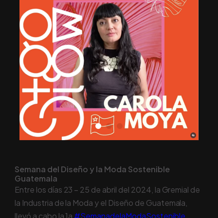
Semana del Diseño y la Moda Sostenible
Guatemala
Entre los días 23 – 25 de abril del 2024, la Gremial de
la Industria de la Moda y el Diseño de Guatemala,
llevó a cabo la 1a
#SemanadelaModaSostenible
,