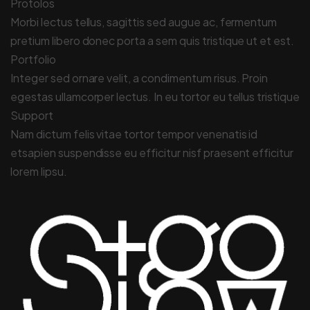
Protolos
Morbi lectus tellus, sagittis sed augue ac, fermentum
pretium libero donec porta a sem quis tristique ut et est.
Portfolio
Integer sed ornare velit, a condimentum risus. Proin
egestas ullamcorper lectus. In eu tortor eu tellus tristique
Support
Nam dictum felis vitae tortor tempor venenatis id
etsapien suspendisse eu efficitur nisf praesent efficitur
lorem lipsu.