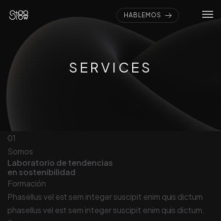
HABLEMOS
SERVICES
01
Somos
Laboratorio de tendencias
en sostenibilidad
Formación
Phasellus vel est sem integer suscipit enim quis dictum
phasellus vel est sem integer suscipit enim quis dictum.